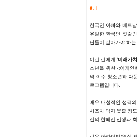
#. 1
한국인 아빠와 베트남 
유일한 한국인 핏줄인
단둘이 살아가야 하는 
이런 린에게 
‘미래가치융
소년을 위한 <어게인학
역 이주 청소년과 다
로그램입니다.
매우 내성적인 성격의
사조차 먹지 못할 정도
신의 한혜진 선생과 
린은 아카이빙(영상 제