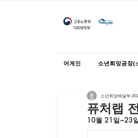
어게인
소년희망공장(
소년희망배달부
20
퓨처랩 
10월 21일~23