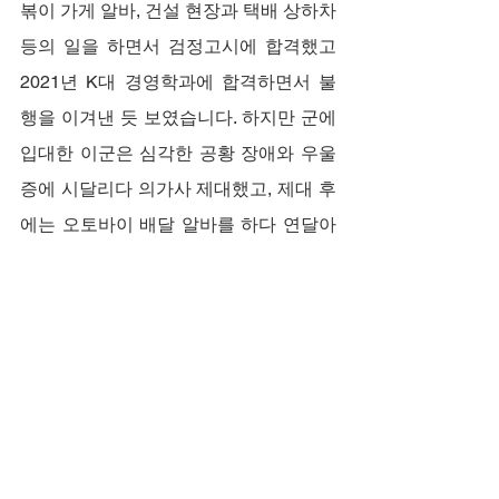
볶이 가게 알바, 건설 현장과 택배 상하차 
등의 일을 하면서 검정고시에 합격했고 
2021년 K대 경영학과에 합격하면서 불
행을 이겨낸 듯 보였습니다. 하지만 군에 
입대한 이군은 심각한 공황 장애와 우울
증에 시달리다 의가사 제대했고, 제대 후
에는 오토바이 배달 알바를 하다 연달아 
사고가 발생했고, 나쁜 선배들과 엮이면
서 어렵게 모은 돈을 날리는 등 연이은 불
행에 의한 스트레스로 피부 백반증까지 
생겼습니다.
"부모에게 버림받았으면서도, 나쁜 형들
의 폭력에 시달렸으면서도 부모와 세상