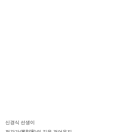
신경식 선생이
전각가(篆刻家)의 길을 걸어온지