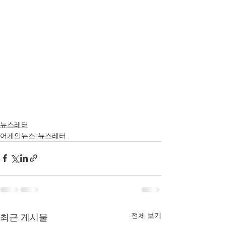
뉴스레터
어게인뉴스-뉴스레터
전체 보기
최근 게시물