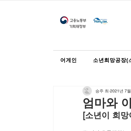
어게인
소년희망공장(
승주 최
2021년 7월
엄마와 
[소년이 희망이다