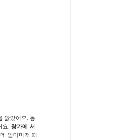
 앓았어요. 동
요. 
창가에 서 
는데 엄마마저 떠