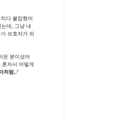
훔치다 붙잡혔어
됐는데, 그냥 내
빠가 보호자가 되
고마운 분이셨어
. 혼자서 어떻게 
마처럼..
"