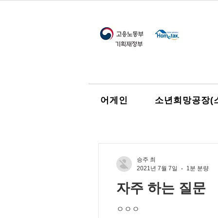
어게인
소년희망공장(
승주 최
2021년 7월 7일
1분 분량
자주 하는 질문
ㅇㅇㅇ