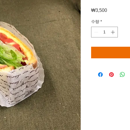
₩3,500
가
격
수량
*