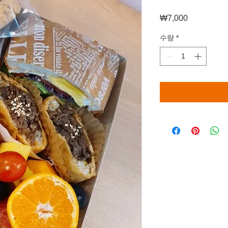
₩7,000
가
격
수량
*