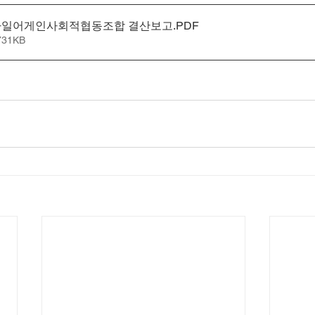
스마일어게인사회적협동조합 결산보고
.PDF
731KB