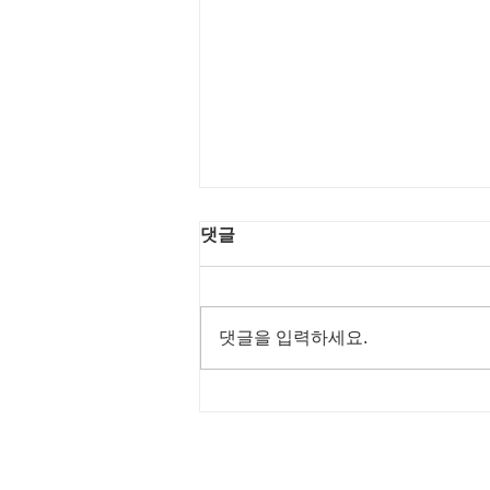
2025년 스마일사협 결산 보
댓글
고서
댓글을 입력하세요.