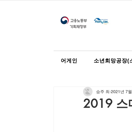
어게인
소년희망공장(
승주 최
2021년 7월
2019 