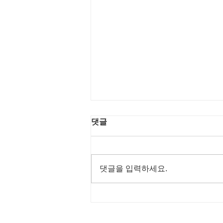
2025년 스마일사협 결산 보
댓글
고서
댓글을 입력하세요.