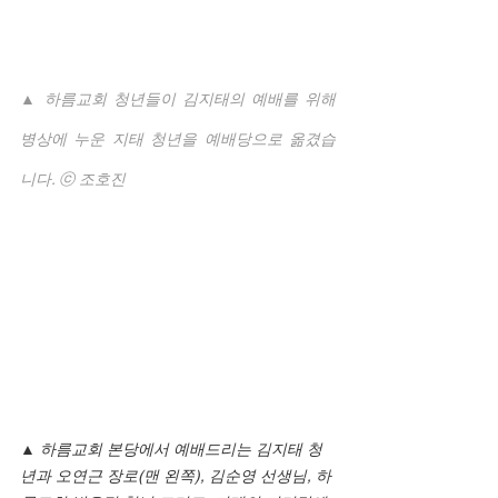
▲ 하름교회 청년들이 김지태의 예배를 위해 
병상에 누운 지태 청년을 예배당으로 옮겼습
니다. ⓒ 조호진
▲ 하름교회 본당에서 예배드리는 김지태 청
년과 오연근 장로(맨 왼쪽), 김순영 선생님, 하