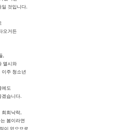
족일 것입니다.
고
 타오거든
들,
과 멸시와
 이주 청소년
굴에도
좋겠습니다.
 희희낙락,
나는 봄이라면
 적이 없으므로