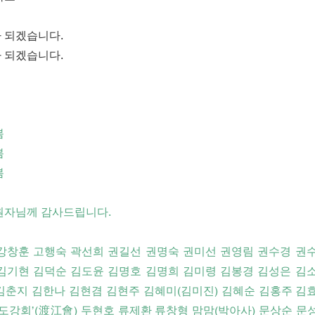
 되겠습니다.
 되겠습니다.
봄
봄
봄
원자님께 감사드립니다.
강창훈 고행숙 곽선희 권길선 권명숙 권미선 권영림 권수경 권수
김기현 김덕순 김도윤 김명호 김명희 김미령 김봉경 김성은 김소
김춘지 김한나 김현겸 김현주 김혜미(김미진) 김혜순 김홍주 김
‘도강회’(渡江會) 두현호 류제환 류창형 맘맘(박아사) 문상순 문