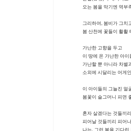
오는 봄을 막기엔 역부
그리하여, 봄비가 그치
봄 산천에 꽃들이 활활
가난한 고향을 두고
이 땅에 온 가난한 아이
가난할 뿐 아니라 차별
소외에 시달리는 어게인
이 아이들의 그늘진 얼
봄꽃이 슬그머니 피면 
혼자 살겠다는 것들끼리
피어날 것들끼리 피어
나는, 그런 봄을 기다린