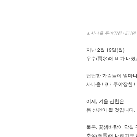
▲사나흘 주야장천 내리던 
지난 2월 19일(월)
우수(雨水)에 비가 내렸
답답한 가슴들이 얼마나
사나흘 내내 주야장천 
이제, 겨울 산천은
봄 산천이 될 것입니다.
물론, 꽃샘바람이 닥칠
춘설(春雪)이 내리기도