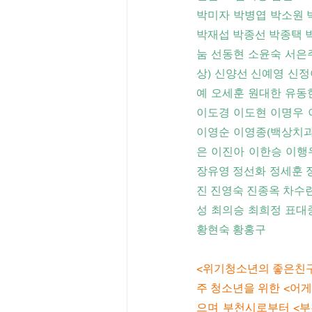
박미자 박병엽 박소원 
박재섭 박종선 박종택
눔 선동현 소윤숙 서은
상) 신양선 신예영 신
예 오세훈 원대한 유동
이도경 이도현 이명우 
이영순 이영종(백상치과
은 이진아 이한승 이행우
장유영 정선화 정세훈 
진 진영숙 진종옥 차수련
성 최의승 최희정 표대
황현숙 황홍구
<위기청소년의 좋은친구
주 청소년을 위한 <어
으며 부천시로부터 <부