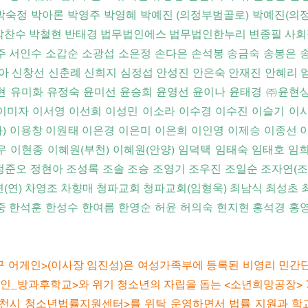
박숙정 박아론 박영주 박영혜 박예진 (의정부범골로) 박예진(의정
 박찬수 박철현 반태경 법무법인에스 법무법인한누리 변종필 
주 서인수 소갑순 소광섭 소은정 손다은 손석봉 송금숙 송봉은 
정아 신창선 신춘례 신희지 심정섭 안성진 안은숙 안재진 안혜리 
현 유미화 유정숙 윤미선 윤승희 윤영선 윤이나 윤태경 ㈜윤현상
이미자 이서영 이선희 이성민 이소라 이수경 이수진 이슬기 이시
) 이용창 이원태 이은경 이은미 이은희 이인영 이제승 이종선 
 이현종 이혜원(부천) 이혜원(안양) 임덕택 임태숙 임태호 임희
정준오 정현아 조성록 조솔 조승 조영기 조우진 조일순 조자연(조
(연) 차영조 차향매 청파교회 청파교회(임형욱) 최남식 최성초 
중 한석훈 한성수 한여름 한영순 허윤 허의숙 현지현 홍석경 홍영
 어게인>(이사장 임진성)은 여성가족부에 등록된 비영리 민간
게인_방과후학교>와 위기 청소년의 자립을 돕는 <소년희망공장> 
천시 청소년법률지원센터>를 위탁 운영하면서 법률 지원과 학