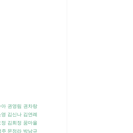
아 권영림 권차랑 
영 김신나 김연례 
효정 김희정 꿈마을
성주 문정라 박남규 