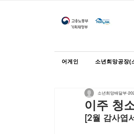
어게인
소년희망공장(
소년희망배달부
20
이주 청
[2월 감사엽서