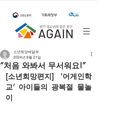
소년희망배달부
2024년 8월 21일
“처음 와봐서 무서워요!”
[소년희망편지] ’어게인학
교‘ 아이들의 광복절 물놀
이