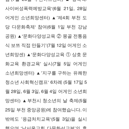
사이버성폭력예방교육‘(6월 21일, 28일 
어게인 소년희망센터) ▲’제4회 부천 도
당 다문화축제‘ 참여(6월 1일 부천 강남
공원) ▲‘문화다양성교육 ② 몽골 전통음
식 보쯔 직접 만들기’(7월 12일 어게인 소
년희망센) ▲‘문화다양성교육 ① 상호 문
화교육 환경교육’ 실시(7월 5일 어게인 
소년희망센터) ▲’지구를 구하는 유쾌한 
청소년 사회혁신캠프‘ 6차례 (5월 17일 5
월 28일, 6월 3일, 6월 4일 어게인 소년희
망센터) ▲부천시 청소년의 날 축제(5월 
25일 부천 중앙공원)에 참여했습니다. 이
밖에도 ’응급처치교육‘(5월 3일)을 실시
했으며 ‘남서울교회 다문화선교부’의 후