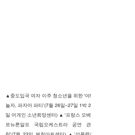
▲중도입국 여자 이주 청소년을 위한 ‘야! 
놀자, 파자마 파티’(7월 26일~27일 1박 2
일 어게인 소년희망센터) ▲ ‘프랑스 오베
르뉴론알프 국립오케스트라 공연 관
람’(7월 23일 부천아트센터) ▲’성폭력/