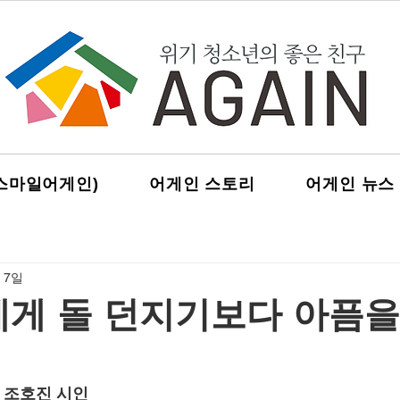
스마일어게인)
어게인 스토리
어게인 뉴스
 7일
에게 돌 던지기보다 아픔을
낸 조호진 시인