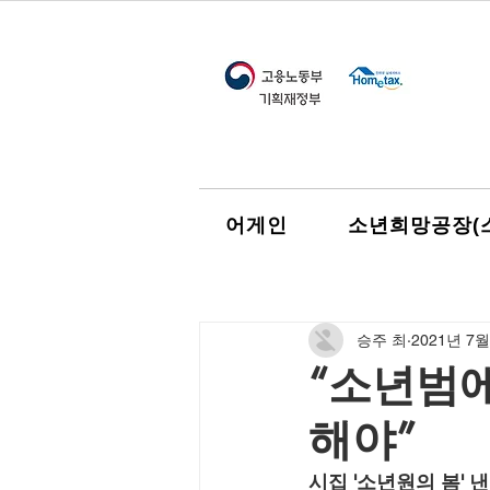
어게인
소년희망공장(
승주 최
2021년 7월
“소년범
해야”
시집 '소년원의 봄' 