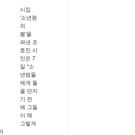
시집 
'소년원
의 
봄'을 
펴낸 조
호진 시
인은 7
일 "소
년범들
에게 돌
을 던지
기 전
에 그들
이 왜 
그렇게 
자