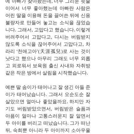
에 아빠가 찾아왔는데, 너무 그리운 핏줄
이어서 너무 좋아했는데 아빠란 사람은 
어린 딸을 이용해 돈을 끌어쓴 뒤에 신용
불량자로 만들어 놓고는 소식을 끊었습
니다. 그래서, 고맙다고 했습니다. 이렇게 
버려주어서 고맙다고, 다시는 버림받지 
않도록 소식을 끊어주어서 고맙다고, 차
라리 ‘천애고아’(天涯孤兒)로 사는 것이 
낫다고 했으나 아무리 그래도 너무 외롭
고 외로워서 보육원 출신 사내와 자취방 
같은 작은 방에서 살림을 시작했습니다.
예쁜 딸 솜이가 태어나고 잘 생긴 아들 준
이가 태어났습니다. 그래서 오순도순 잘 
살았으면 얼마나 좋았을까요. 하지만 자
기도 버림받았으면서, 버림받은 슬픔과 
아픔이 얼마나 고통스러운지 잘 알면서 
두 아이를 버리고 떠났습니다. 그가 떠난 
뒤, 숙희뿐 아니라 두 아이까지 소아우울