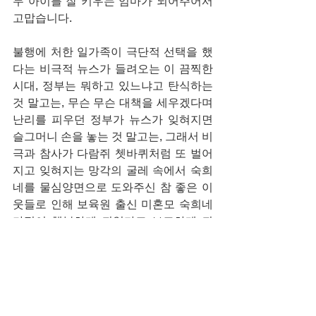
두 아이를 잘 키우는 엄마가 되어주어서 
고맙습니다.
불행에 처한 일가족이 극단적 선택을 했
다는 비극적 뉴스가 들려오는 이 끔찍한 
시대, 정부는 뭐하고 있느냐고 탄식하는 
것 말고는, 무슨 무슨 대책을 세우겠다며 
난리를 피우던 정부가 뉴스가 잊혀지면 
슬그머니 손을 놓는 것 말고는, 그래서 비
극과 참사가 다람쥐 쳇바퀴처럼 또 벌어
지고 잊혀지는 망각의 굴레 속에서 숙희
네를 물심양면으로 도와주신 참 좋은 이
웃들로 인해 보육원 출신 미혼모 숙희네 
가정이 행복하게 되었다고 보고하게 되
어 참 기쁘고 감사합니다. 그리하여, 하나
님 아버지께 기도드리오니 받아주시옵소
서.
벼랑 끝에 매달려서도