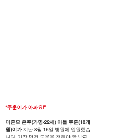
“주훈이가 아파요!”
미혼모 은주(가명·22세) 아들 주훈(18개
월)이가
 지난 8월 16일 병원에 입원했습
니다. 가장 먼저 도움을 청해야 할 남편 