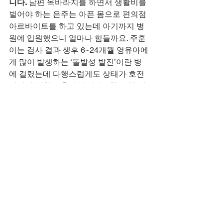
니다.
 남편 옥바라지를 하면서 생활비를 
벌어야 하는 은주는 아픈 몸으로 편의점 
아르바이트를 하고 있는데 아기까지 병
원에 입원했으니 얼마나 힘들까요. 주훈
이는 검사 결과 생후 6~24개월 영유아에
게 많이 발생하는 ‘돌발성 발진’이란 병
에 걸렸는데 다행스럽게도 상태가 호전
되면서 입원 나흘만인 지난 8월 19일 퇴
원했습니다. 무엇보다 반가운 소식은 
CT 촬영 검사 결과 예전부터 앓고 있던 
뇌의 문제(피가 고여 있던)가 완벽하게 
정상으로 돌아왔다고 합니다.
주훈이 병원비 일부는 주변의 도움으로 
해결됐습니다.
그리고 30만원의 생활비를 1년 동안 어
게인이 지원하기로 했습니다.
주훈이는 월요일부터 어린이집에 가기
로 했고 은주는 아기 때문에 중단했던